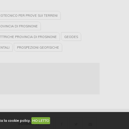
OTECNICO PER PROVE SUI TERRENI
ROVINCIA DI FROSINONE
TTRICHE PROVINCIA DI FROSINONE
GEODES
NTALI
PROSPEZIONI GEOFISICHE
OTECNICO CERTIFICATO PROVINCIA DI FROSINONE
DAR
 GEOTECNICO CERTIFICATO PER PROVE SULLE TERRE
PROVINCIA DI FROSINONE
TORI
VE DI LABORATORIO GEOTECNICO
INDAGINI SISMICHE
OSTICHE PROVINCIA DI FROSINONE
a la cookie policy.
HO LETTO
condividi su