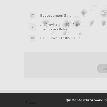
GeoLaboratori S.r.l.
via Provinciale, 20 - Esperia
Frosinone - Italia
C.F. / P.Iva: 03230520607
Questo sito utilizza cookie, p
Privacy