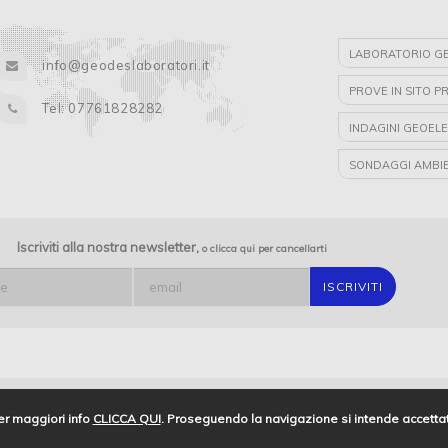
LABORATORIO GE
info@geodeslaboratori.it
PROVE IN SITO P
Tel: 07761828282
INDAGINI GEOELE
SONDAGGI AMBIE
LABORATORIO GE
INDAGINI GEORA
Iscriviti alla nostra newsletter,
o clicca qui per cancellarti
LABORATORIO
GEODES LABORA
SONDAGGI E PRO
INDAGINI GEOGN
er maggiori info
CLICCA QUI
. Proseguendo la navigazione si intende accettat