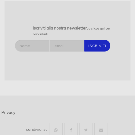
LABORATORIO GEOTECNICO PER PROVE SUI TERRENI
SONDAGGI E PROVE DI LABORATORIO GEOTECNICO
GEODES LABORATORI
GEODES
Iscriviti alla nostra newsletter,
o clicca qui per
cancellarti
LABORATORIO GEOTECNICO CERTIFICATO PER PROVE SULLE
TERRE PROVINCIA DI FROSINONE
INDAGINI GEOELETTRICHE PROVINCIA DI FROSINONE
LABORATORIO GEOTECNICO CERTIFICATO PROVINCIA DI
FROSINONE
INDAGINI GEORADAR
SONDAGGI AMBIENTALI
Privacy
condividi su