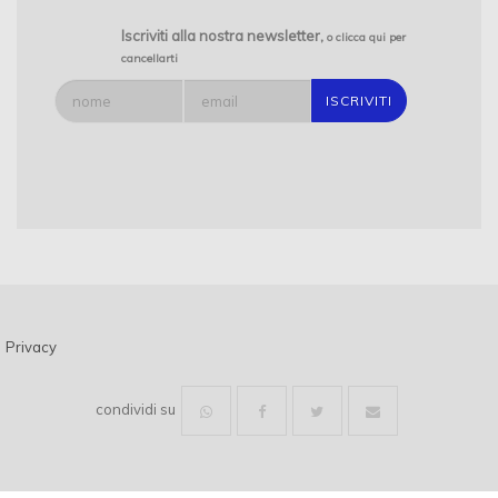
LABORATORIO GEOTECNICO CERTIFICATO PROVINCIA DI
Iscriviti alla nostra newsletter,
o clicca qui per
cancellarti
FROSINONE
INDAGINI GEORADAR
LABORATORIO GEOTECNICO PER PROVE SUI TERRENI
GEODES
PROSPEZIONI GEOFISICHE
INDAGINI GEOELETTRICHE PROVINCIA DI FROSINONE
Privacy
condividi su