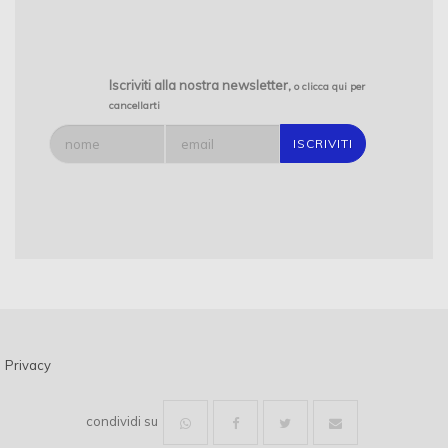
INDAGINI GEORADAR
INDAGINI SISMICHE
PROSPEZIONI GEOFISICHE
INDAGINI GEOGNOSTICHE PROVINCIA DI FROSINONE
Iscriviti alla nostra newsletter,
o clicca qui per
cancellarti
SONDAGGI AMBIENTALI
INDAGINI GEOELETTRICHE PROVINCIA DI FROSINONE
GEODES LABORATORI
GEODES
LABORATORIO GEOTECNICO CERTIFICATO PROVINCIA DI
FROSINONE
Privacy
condividi su