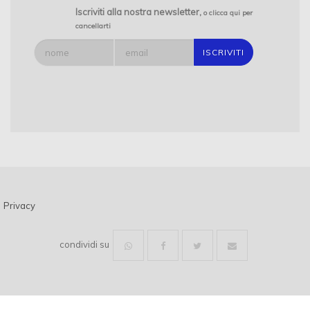
TERRE PROVINCIA DI FROSINONE
INDAGINI SISMICHE
Iscriviti alla nostra newsletter,
o clicca qui per
cancellarti
SONDAGGI E PROVE DI LABORATORIO GEOTECNICO
LABORATORIO GEOTECNICO CERTIFICATO PROVINCIA DI
FROSINONE
SONDAGGI AMBIENTALI
INDAGINI GEORADAR
GEODES LABORATORI
GEODES
Privacy
condividi su