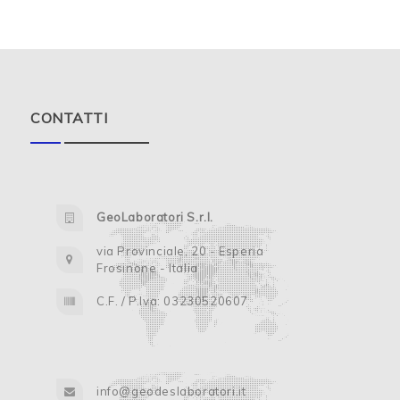
CONTATTI
GeoLaboratori S.r.l.
via Provinciale, 20 - Esperia
Frosinone - Italia
C.F. / P.Iva: 03230520607
info@geodeslaboratori.it