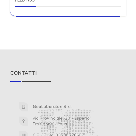
FEED RSS
CONTATTI
GeoLaboratori S.r.l.
via Provinciale, 20 - Esperia
Frosinone - Italia
C.F. / P.Iva: 03230520607