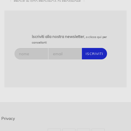
PROVE IN SITO PROVINCIA DI FROSINONE
PROSPEZIONI GEOFISICHE
LABORATORIO GEOTECNICO CERTIFICATO PROVINCIA DI
FROSINONE
INDAGINI GEOGNOSTICHE PROVINCIA DI FROSINONE
Iscriviti alla nostra newsletter,
o clicca qui per
cancellarti
SONDAGGI E PROVE DI LABORATORIO GEOTECNICO
LABORATORIO GEOTECNICO CERTIFICATO PER PROVE SULLE
TERRE PROVINCIA DI FROSINONE
INDAGINI SISMICHE
SONDAGGI AMBIENTALI
GEODES
Privacy