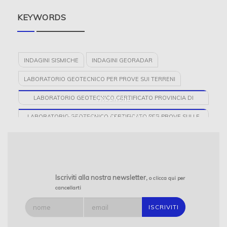
KEYWORDS
INDAGINI SISMICHE
INDAGINI GEORADAR
LABORATORIO GEOTECNICO PER PROVE SUI TERRENI
LABORATORIO GEOTECNICO CERTIFICATO PROVINCIA DI
FROSINONE
LABORATORIO GEOTECNICO CERTIFICATO PER PROVE SULLE
TERRE PROVINCIA DI FROSINONE
PROSPEZIONI GEOFISICHE
PROVE IN SITO PROVINCIA DI FROSINONE
SONDAGGI E PROVE DI LABORATORIO GEOTECNICO
Iscriviti alla nostra newsletter,
o clicca qui per
cancellarti
GEODES LABORATORI
INDAGINI GEOELETTRICHE PROVINCIA DI FROSINONE